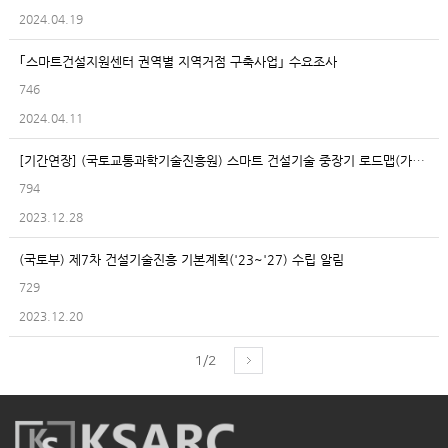
2024.04.19
｢스마트건설지원센터 권역별 지역거점 구축사업｣ 수요조사
746
2024.04.11
[기간연장] (국토교통과학기술진흥원) 스마트 건설기술 중장기 로드맵(가칭) 수립을 위한 연구자 및 업계실무자 대상 기술수요조사 시행의 건
794
2023.12.28
(국토부) 제7차 건설기술진흥 기본계획('23~'27) 수립 알림
729
2023.12.20
1/2