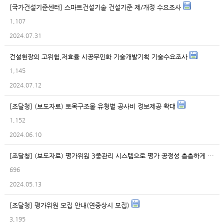
[국가건설기준센터] 스마트건설기술 건설기준 제/개정 수요조사
1,107
2024.07.31
건설현장의 고위험,저효율 시공무인화 기술개발기획 기술수요조사
1,145
2024.07.12
[조달청] (보도자료) 토목구조물 유형별 공사비 정보제공 확대
1,152
2024.06.10
[조달청] (보도자료) 평가위원 3중관리 시스템으로 평가 공정성 촘촘하게 관리한다
696
2024.05.13
[조달청] 평가위원 모집 안내(연중상시 모집)
3,195