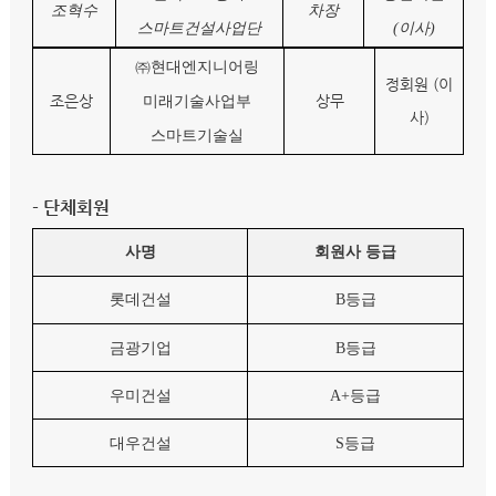
조혁수
차장
스마트건설사업단
(이사)
㈜
현대엔지니어링
정회원 (이
조은상
상무
미래기술사업부
사)
스마트기술실
- 단체회원
사명
회원사 등급
롯데건설
B
등급
금광기업
B
등급
우미건설
A+
등급
대우건설
S
등급