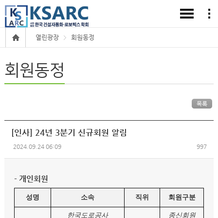
열린광장
회원동정
회원동정
목록
[인사] 24년 3분기 신규회원 알림
2024.09.24 06:09
997
- 개인회원
성명
소속
직위
회원구분
한국도로공사
종신회원