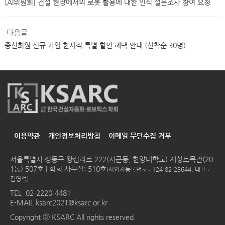
[AI위원회] 건설 현장에서의 로봇 활용에 대한 인식 설문조사 참여 요청
다음글
종신회원 신규 가입 한시적 특별 할인 혜택 안내 (선착순 30명)
이용약관
개인정보처리방침
이메일 무단수집 거부
서울특별시 성동구 왕십리로 222(사근동, 한양대학교) 재성토목관(20
1동) 507호 l 학회 사무실: 510호
(사업자등록번호 : 124-82-23644, 대표 :
김영석)
TEL
02-2220-4481
E-MAIL
ksarc2021@ksarc.or.kr
Copyright ⓒ KSARC All rights reserved.