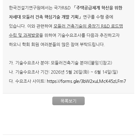
한국건설기연구원에서는 국가R&D
「주택공급체계 혁신을 위한
차세대 모듈러 건축 핵심기술 개발 기획」
연구를 수행 중에
있습니다. 이와 관련하여
모듈러 건축기술의 중장기 R&D 로드맵
수립 및 과제발굴
을 위하여 기술수요조사를 다음과 추진하고자
하오니 학회 회원 여러분들의 많은 참여 부탁드립니다.
가. 기술수요조사 분야: 모듈러건축기술 분야([붙임1]참고)
나. 기술수요조사 기간: 2026년 5월 26일(화) ~ 6월 14일(일)
다. 수요조사 사이트:
https://forms.gle/3bW2xuLMcK45zLFm7
목록보기