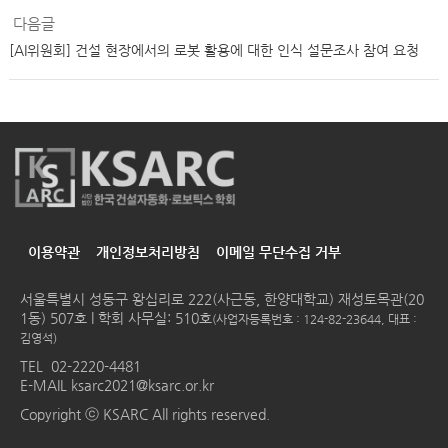
다음글
[AI위원회] 건설 현장에서의 로봇 활용에 대한 인식 설문조사 참여 요청
이용약관
개인정보처리방침
이메일 무단수집 거부
서울특별시 성동구 왕십리로 222(사근동, 한양대학교) 재성토목관(20
1동) 507호 l 학회 사무실: 510호
(사업자등록번호 : 124-82-23644, 대표 :
김영석)
TEL
02-2220-4481
E-MAIL
ksarc2021@ksarc.or.kr
Copyright ⓒ KSARC All rights reserved.