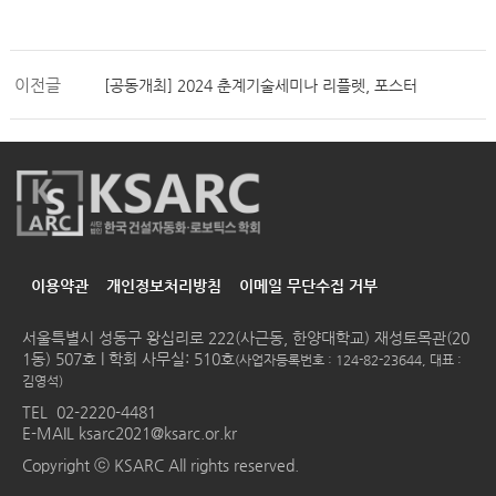
이전글
[공동개최] 2024 춘계기술세미나 리플렛, 포스터
이용약관
개인정보처리방침
이메일 무단수집 거부
서울특별시 성동구 왕십리로 222(사근동, 한양대학교) 재성토목관(20
1동) 507호 l 학회 사무실: 510호
(사업자등록번호 : 124-82-23644, 대표 :
김영석)
TEL
02-2220-4481
E-MAIL
ksarc2021@ksarc.or.kr
Copyright ⓒ KSARC All rights reserved.